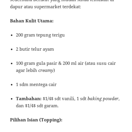
dapur atau supermarket terdekat:
Bahan Kulit Utama:
200 gram tepung terigu
2 butir telur ayam
100 gram gula pasir & 200 ml air (atau susu cair
agar lebih
creamy
)
1 sdm mentega cair
Tambahan:
$1/4$
sdt vanili, 1 sdt
baking powder
,
dan
$1/4$
sdt garam.
Pilihan Isian (Topping):